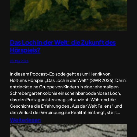
Das Loch in der Welt: die Zukunft des
Hörspiels?
25. Mai 2026
In diesem Podcast-Episode geht es um Henrik von
Holtums Hörspiel „Das Loch in der Welt“ (SWR 2026). Darin
entdeckt eine Gruppe von Kindern in einer ehemaligen
Schrebergartenkolonie ein scheinbar bodenloses Loch,
das den Protagonisten magisch anzieht. Während die
Geschichte die Erfahrung des „Aus der Welt Fallens“ und
den Verlust der Verbindung zur Realität einfängt, stellt…
:
Weiterlesen
D
a