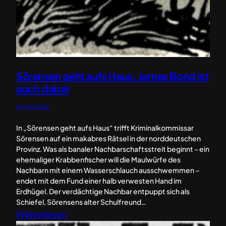
Sörensen geht aufs Haus: James Bond ist
auch dabei
24. April 2026
In „Sörensen geht aufs Haus“ trifft Kriminalkommissar
Sörensen auf ein makabres Rätsel in der norddeutschen
Provinz. Was als banaler Nachbarschaftsstreit beginnt – ein
ehemaliger Krabbenfischer will die Maulwürfe des
Nachbarn mit einem Wasserschlauch ausschwemmen –
endet mit dem Fund einer halb verwesten Hand im
Erdhügel. Der verdächtige Nachbar entpuppt sich als
Schiefel, Sörensens alter Schulfreund…
:
Weiterlesen