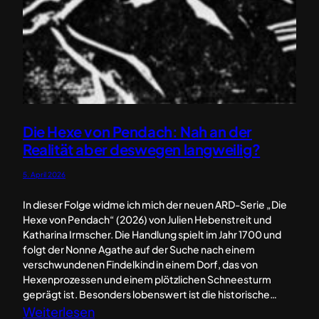
Die Hexe von Pendach: Nah an der
Realität aber deswegen langweilig?
5. April 2026
In dieser Folge widme ich mich der neuen ARD-Serie „Die
Hexe von Pendach“ (2026) von Julien Hebenstreit und
Katharina Irmscher. Die Handlung spielt im Jahr 1700 und
folgt der Nonne Agathe auf der Suche nach einem
verschwundenen Findelkind in einem Dorf, das von
Hexenprozessen und einem plötzlichen Schneesturm
geprägt ist. Besonders lobenswert ist die historische…
:
Weiterlesen