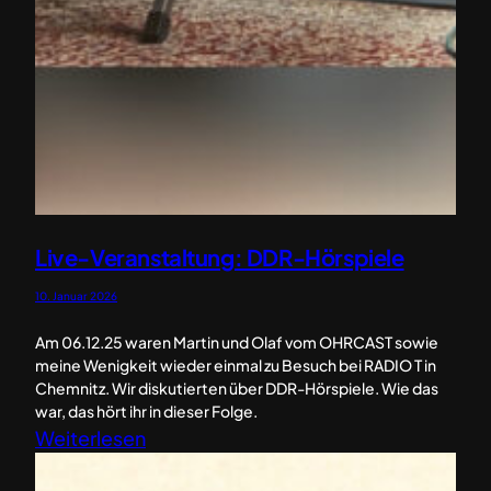
Live-Veranstaltung: DDR-Hörspiele
10. Januar 2026
Am 06.12.25 waren Martin und Olaf vom OHRCAST sowie
meine Wenigkeit wieder einmal zu Besuch bei RADIO T in
Chemnitz. Wir diskutierten über DDR-Hörspiele. Wie das
war, das hört ihr in dieser Folge.
:
Weiterlesen
L