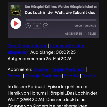
Der Hörspiel-Kritiker: Welche Hörsp
Das Loch in der Welt: die Zukunft des 
Play
1x
00:00
/
00:09:25
Episode
ABONNIEREN
TEILEN
Datei herunterladen
|
In neuem Fenster
TEILEN
Amazon
Apple Podcasts
abspielen
|
Audiolänge: 00:09:25
|
Deezer
Google Podcasts
LINK
Aufgenommen am 25. Mai 2026
Spotify
TuneIn
EMBED
Abonnieren:
Amazon
|
Apple Podcasts
|
RSS FEED
Deezer
|
Google Podcasts
|
Spotify
|
TuneIn
In diesem Podcast-Episode geht es um
Henrik von Holtums Hörspiel „Das Loch in der
Welt“ (SWR 2026). Darin entdeckt eine
Gruppe von Kindern in einer ehemaligen