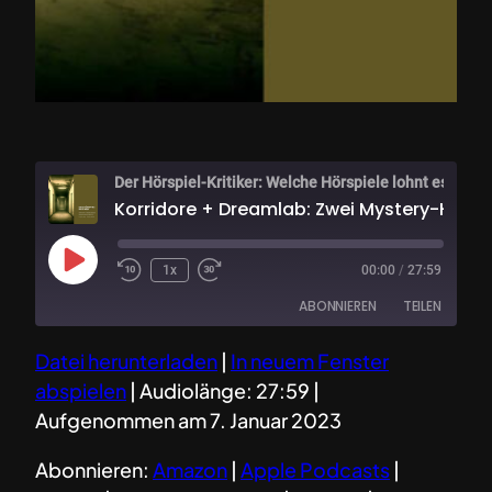
Der Hörspiel-Kritiker: Welche Hörsp
Korridore + Dreamlab: Zwei Mystery-Hörspielserien – einmal mies – einmal super
Play
1x
00:00
/
27:59
Episode
ABONNIEREN
TEILEN
Datei herunterladen
|
In neuem Fenster
TEILEN
Amazon
Apple Podcasts
abspielen
|
Audiolänge: 27:59
|
Deezer
Google Podcasts
LINK
Aufgenommen am 7. Januar 2023
Spotify
TuneIn
EMBED
Abonnieren:
Amazon
|
Apple Podcasts
|
RSS FEED