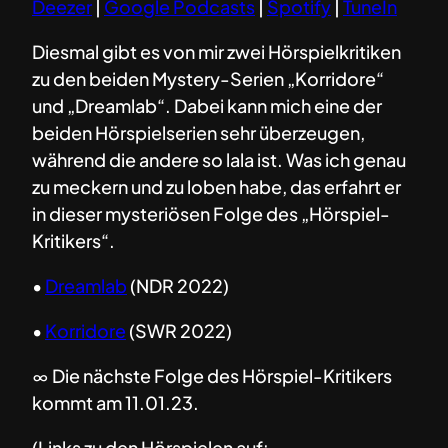
Deezer
|
Google Podcasts
|
Spotify
|
TuneIn
Diesmal gibt es von mir zwei Hörspielkritiken
zu den beiden Mystery-Serien „Korridore“
und „Dreamlab“. Dabei kann mich eine der
beiden Hörspielserien sehr überzeugen,
während die andere so lala ist. Was ich genau
zu meckern und zu loben habe, das erfahrt er
in dieser mysteriösen Folge des „Hörspiel-
Kritikers“.
•
Dreamlab
(NDR 2022)
•
Korridore
(SWR 2022)
∞ Die nächste Folge des Hörspiel-Kritikers
kommt am 11.01.23.
(Links zu den Hörspielen auf: