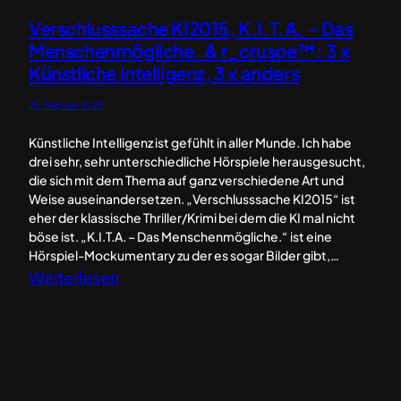
ü
Verschlusssache KI2015, K.I.T.A. – Das
n
Menschenmögliche. & r_crusoe™: 3 x
s
Künstliche Intelligenz, 3 x anders
t
l
22. Februar 2023
i
Künstliche Intelligenz ist gefühlt in aller Munde. Ich habe
c
drei sehr, sehr unterschiedliche Hörspiele herausgesucht,
h
die sich mit dem Thema auf ganz verschiedene Art und
e
Weise auseinandersetzen. „Verschlusssache KI2015“ ist
eher der klassische Thriller/Krimi bei dem die KI mal nicht
n
böse ist. „K.I.T.A. – Das Menschenmögliche.“ ist eine
I
Hörspiel-Mockumentary zu der es sogar Bilder gibt,…
n
:
Weiterlesen
t
V
e
e
l
r
l
s
i
c