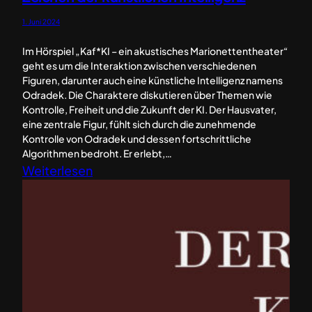
1. Juni 2024
Im Hörspiel „Kaf*KI – ein akustisches Marionettentheater“
geht es um die Interaktion zwischen verschiedenen
Figuren, darunter auch eine künstliche Intelligenz namens
Odradek. Die Charaktere diskutieren über Themen wie
Kontrolle, Freiheit und die Zukunft der KI. Der Hausvater,
eine zentrale Figur, fühlt sich durch die zunehmende
Kontrolle von Odradek und dessen fortschrittliche
Algorithmen bedroht. Er erlebt,…
:
Weiterlesen
K
a
f
*
K
I
u