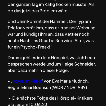
den ganzen Tag im Käfig hocken musste. Als
ob das jetzt das Problem wäre!
Und dann kommt der Hammer: Der Typ am
Telefon verrät ihm, dass er in seiner Wohnung
war und kündigt ihm an, dass Kettler noch
heute Nacht ins Gras beißen wird. Alter, was
für ein Psycho-Freak!“
Darum geht es in dem Hörspiel, was ich heute
besprechen werde und um Helge Schneider,
aber dazu mehr in dieser Folge.
• „
Vogel im Käfig
“ von Eva Maria Mudrich,
Regie: Elmar Boensch (WDR / NDR 1989)
∞ Die nächste Folge des Hörspiel-Kritikers
gibt es am 10.06.23