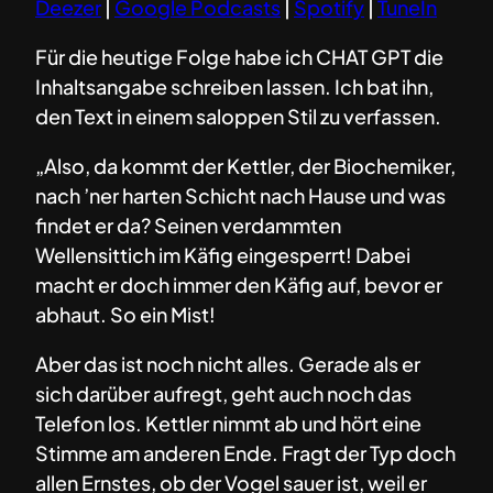
Deezer
|
Google Podcasts
|
Spotify
|
TuneIn
Für die heutige Folge habe ich CHAT GPT die
Inhaltsangabe schreiben lassen. Ich bat ihn,
den Text in einem saloppen Stil zu verfassen.
„Also, da kommt der Kettler, der Biochemiker,
nach ’ner harten Schicht nach Hause und was
findet er da? Seinen verdammten
Wellensittich im Käfig eingesperrt! Dabei
macht er doch immer den Käfig auf, bevor er
abhaut. So ein Mist!
Aber das ist noch nicht alles. Gerade als er
sich darüber aufregt, geht auch noch das
Telefon los. Kettler nimmt ab und hört eine
Stimme am anderen Ende. Fragt der Typ doch
allen Ernstes, ob der Vogel sauer ist, weil er