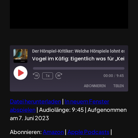
Der Hörspiel-Kritiker: Welche Hörsp
Vogel im Käfig: Eigentlich was für „Kein
Play
1x
00:00
/
9:45
Episode
ABONNIEREN
TEILEN
Datei herunterladen
|
In neuem Fenster
TEILEN
Amazon
Apple Podcasts
abspielen
|
Audiolänge: 9:45
|
Aufgenommen
Deezer
Google Podcasts
LINK
am 7. Juni 2023
Spotify
TuneIn
EMBED
Abonnieren:
Amazon
|
Apple Podcasts
|
RSS FEED