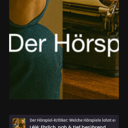
Der Hörspiel-Kritiker: Welche Hörsp
Lélé: Ehrlich, nah & tief berührend