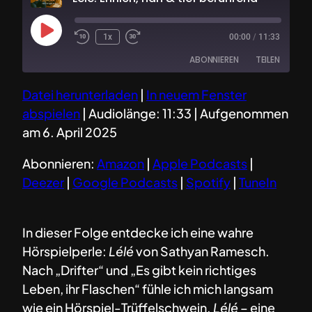
Play
1x
00:00
/
11:33
Episode
ABONNIEREN
TEILEN
Datei herunterladen
|
In neuem Fenster
TEILEN
Amazon
Apple Podcasts
abspielen
|
Audiolänge: 11:33
|
Aufgenommen
Deezer
Google Podcasts
LINK
am 6. April 2025
Spotify
TuneIn
EMBED
Abonnieren:
Amazon
|
Apple Podcasts
|
RSS FEED
Deezer
|
Google Podcasts
|
Spotify
|
TuneIn
In dieser Folge entdecke ich eine wahre
Hörspielperle:
Lélé
von Sathyan Ramesch.
Nach „Drifter“ und „Es gibt kein richtiges
Leben, ihr Flaschen“ fühle ich mich langsam
wie ein Hörspiel-Trüffelschwein.
Lélé
– eine